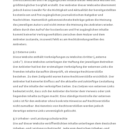
Die kostenlosen und frei zugänglichen Inhalte dieser Webseite wurden mit
größtmöglicher Sorgfalt erstellt. Der Anbieter dieser Webseite übernimmt
jedoch keine Gewähr für die Richtigkeit und Aktualität der bereitgestellten
kostenlosen und frei zugänglichen journalistischen Ratgeber und
Nachrichten. Namentlich gekennzeichnete Beiträge geben die Meinung
des jeweiligen Autors und nicht immer die Meinung des Anbieters wieder.
Allein durch den Aufruf der kostenlosen und frei zugänglichen Inhalte
kommt keinerlei Vertragsverhältnis zwischen dem Nutzer und dem
Anbieter zustande, insoweit fehlt es am Rechtsbindungswillen des
Anbieters.
§ 2 Externe Links
Diese Website enthält Verknüpfungen zu Websites Dritter („externe
Links“). Diese Websites unterliegen der Haftung der jeweiligen Betreiber.
Der Anbieter hat bei der erstmaligen Verknüpfung der externen Links die
fremden Inhalte daraufhin überprüft, ob etwaige Rechtsverstöße
bestehen. Zu dem Zeitpunkt waren keine Rechtsverstöße ersichtlich. Der
Anbieter hat keinerlei Einfluss auf die aktuelle und zukünftige Gestaltung
und auf die Inhalte der verknüpften Seiten. Das Setzen von externen Links
bedeutet nicht, dass sich der Anbieter die hinter dem Verweis oder Link
liegenden Inhalte zu Eigen macht. Eine ständige Kontrolle der externen
Links ist für den Anbieter ohne konkrete Hinweise auf Rechtsverstöße
nicht zumutbar. Bei Kenntnis von Rechtsverstößen werden jedoch
derartige externe Links unverzüglich gelöscht.
§ 3 Urheber- und Leistungsschutzrechte
Die auf dieser Website veröffentlichten Inhalte unterliegen dem deutschen
Urheber- und Leistungsschutzrecht. Jede vom deutschen Urheber- und