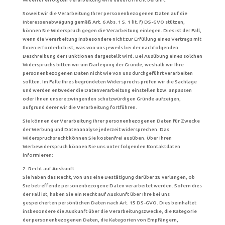
Soweit wir die Verarbeitung Ihrer personenbezogenen Daten auf die
Interessenabwägung gemäß Art. 6 Abs. 1 S. 1 lit. f) DS-GVO stützen,
können Sie Widerspruch gegen die Verarbeitung einlegen. Dies ist der Fall,
wenn die Verarbeitung insbesondere nicht zur Erfüllung eines Vertrags mit
Ihnen erforderlich ist, was von uns jeweils bei der nachfolgenden
Beschreibung der Funktionen dargestellt wird. Bei Ausübung eines solchen
Widerspruchs bitten wir um Darlegung der Gründe, weshalb wir Ihre
personenbezogenen Daten nicht wie von uns durchgeführt verarbeiten
sollten. Im Falle Ihres begründeten Widerspruchs prüfen wir die Sachlage
und werden entweder die Datenverarbeitung einstellen bzw. anpassen
oder Ihnen unsere zwingenden schutzwürdigen Gründe aufzeigen,
aufgrund derer wir die Verarbeitung fortführen.
Sie können der Verarbeitung Ihrer personenbezogenen Daten für Zwecke
der Werbung und Datenanalyse jederzeit widersprechen. Das
Widerspruchsrecht können Sie kostenfrei ausüben. Über Ihren
Werbewiderspruch können Sie uns unter folgenden Kontaktdaten
informieren:
2. Recht auf Auskunft
Sie haben das Recht, von uns eine Bestätigung darüber zu verlangen, ob
Sie betreffende personenbezogene Daten verarbeitet werden. Sofern dies
der Fall ist, haben Sie ein Recht auf Auskunft über Ihre bei uns
gespeicherten persönlichen Daten nach Art. 15 DS-GVO. Dies beinhaltet
insbesondere die Auskunft über die Verarbeitungszwecke, die Kategorie
der personenbezogenen Daten, die Kategorien von Empfängern,