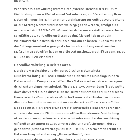
Eigentum.
Wir setzen zudem Auftragsverarbeiter (externe Dienstleister z.B. zum
Webhosting unserer Websites und Datenbanken) zur Verarbeitung Ihrer
Daten ein. Wenn im Rahmen einer Vereinbarung zur Auftragsverarbeitung
an die Auftragsverarbeiter Daten weitergegeben werden, erfolgt dies
immer nach Art. 28 DS-GVO. Wir wählen dabei unsere Auftragsverarbeiter
sorgfältig aus, kontrollieren diese regelmäßig und haben uns ein
Weisungsrecht hinsichtlich der Daten einräumen lassen. Zudem müssen
die Auftragsverarbeiter geeignete technische und organisatorische
Maßnahmen getroffen haben und die Datenschutzvorschriften gem. BDSG
n.F. und DS-GVO einhalten
Datenübermittlung in Drittstaaten
Durch die Verabschiedung der europäischen Datenschutz-
Grundverordnung (DS-GVO) wurde eine einheitliche Grundlage für den
Datenschutz in Europa geschaffen. Ihre Daten werden daher vorwiegend
durch Unternehmen verarbeitet, für die DS-GVO Anwendung findet. Sollte
doch die Verarbeitung durch Dienste Dritter außerhalb der Europäischen
Union oder des Europäischen Wirtschaftsraums stattfinden, so müssen
diese die besonderen Voraussetzungen der Art. 44 ff. DS-GVO erfüllen.
Das bedeutet, die Verarbeitung erfolgt aufgrund besonderer Garantien,
wie etwa die von der EU-Kommission offiziell anerkannte Feststellung
eines der EU entsprechenden Datenschutzniveaus oder der Beachtung
offiziell anerkannter spezieller vertraglicher Verpflichtungen, der so
genannten „Standardvertragsklauseln“. Bei US-Unternehmen erfüllt die
Unterwerfung unter das sog. „Privacy-Shield“, dem
Datenschutzabkommen zwischen der EU und den USA, diese