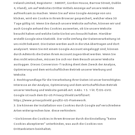
Ireland Limited, Registernr.: 368047, Gordon House, Barrow Street, Dublin
4, Irland), um auf Websites Dritter mittels Anzeige auf unsere Website
aufmerksam zu machen. Wenn Sie auf eine Google-Anzeige von uns
klicken, wird ein Cookie in Ihrem Browser gespeichert, welcher etwa 30
Tage gültig ist. Wenn Sie danach unsere Website aufrufen, können wir und
auch Google anhand des Cookies auswerten, ob Sie unsere Website
besucht haben und welche Seite Sie bei uns besucht haben. Hierüber
erstellt Google eine Statistik. Der volle Umfang der Datenverarbeitung ist
uns nicht bekannt. Die Daten werden auch in die USA übertragen und dort
analysiert. Wenn Sie mit einem Google-Account eingeloggt sind, können
durch AdWords die Daten Ihrem Account zugeordnet werden. Wenn Sie
dies nicht wünschen, müssen Sie sich vor dem Besuch unserer Website
ausloggen. Dieses Conversion-Tracking dient dem Zweck der Analyse,
Optimierung und dem wirtschaftlichen Betrieb unserer Werbung und
Website.
2. Rechtsgrundlage für die Verarbeitung Ihrer Daten ist unser berechtigtes
Interesse an der Analyse, Optimierung und dem wirtschaftlichen Betrieb
unserer Werbung und Website gemäß Art. 6 Abs. 1 S. 1 lit. f) DS-GVO.
Google ist nach dem EU-US Privacy Shield zertifiziert:
https://www.privacyshield.gov/EU-US-Framework.
3. Sie können der Installation von Cookies durch Google auf verschiedene
Arten widersprechen bzw. diese verhindern:
• Sie können die Cookies in Ihrem Browser durch die Einstellung “keine
Cookies akzeptieren” unterbinden, was auch die Cookies von
Drittanbietern beinhaltet;