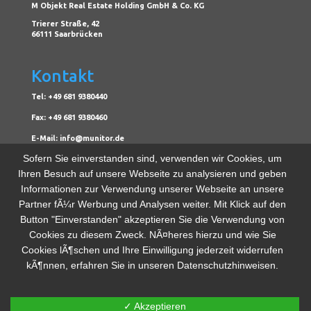
M Objekt Real Estate Holding GmbH & Co. KG
Trierer Straße, 42
66111 Saarbrücken
Kontakt
Tel: +49 681 9380440
Fax: +49 681 9380460
E-Mail: info@munitor.de
Sofern Sie einverstanden sind, verwenden wir Cookies, um
Ihren Besuch auf unsere Webseite zu analysieren und geben
Sonstiges
Informationen zur Verwendung unserer Webseite an unsere
Kontakt
Partner fÃ¼r Werbung und Analysen weiter. Mit Klick auf den
Button "Einverstanden" akzeptieren Sie die Verwendung von
Impressum
Cookies zu diesem Zweck. NÃ¤heres hierzu und wie Sie
Datenschutzerklärung
Cookies lÃ¶schen und Ihre Einwilligung jederzeit widerrufen
kÃ¶nnen, erfahren Sie in unseren Datenschutzhinweisen.
✓ Akzeptieren