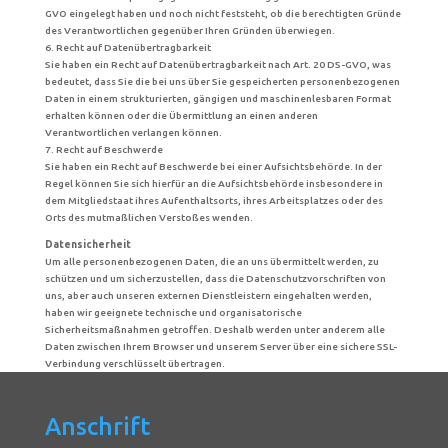
GVO eingelegt haben und noch nicht feststeht, ob die berechtigten Gründe
des Verantwortlichen gegenüber Ihren Gründen überwiegen.
6. Recht auf Datenübertragbarkeit
Sie haben ein Recht auf Datenübertragbarkeit nach Art. 20 DS-GVO, was
bedeutet, dass Sie die bei uns über Sie gespeicherten personenbezogenen
Daten in einem strukturierten, gängigen und maschinenlesbaren Format
erhalten können oder die Übermittlung an einen anderen
Verantwortlichen verlangen können.
7. Recht auf Beschwerde
Sie haben ein Recht auf Beschwerde bei einer Aufsichtsbehörde. In der
Regel können Sie sich hierfür an die Aufsichtsbehörde insbesondere in
dem Mitgliedstaat ihres Aufenthaltsorts, ihres Arbeitsplatzes oder des
Orts des mutmaßlichen Verstoßes wenden.
Datensicherheit
Um alle personenbezogenen Daten, die an uns übermittelt werden, zu
schützen und um sicherzustellen, dass die Datenschutzvorschriften von
uns, aber auch unseren externen Dienstleistern eingehalten werden,
haben wir geeignete technische und organisatorische
Sicherheitsmaßnahmen getroffen. Deshalb werden unter anderem alle
Daten zwischen Ihrem Browser und unserem Server über eine sichere SSL-
Verbindung verschlüsselt übertragen.
Anschrift