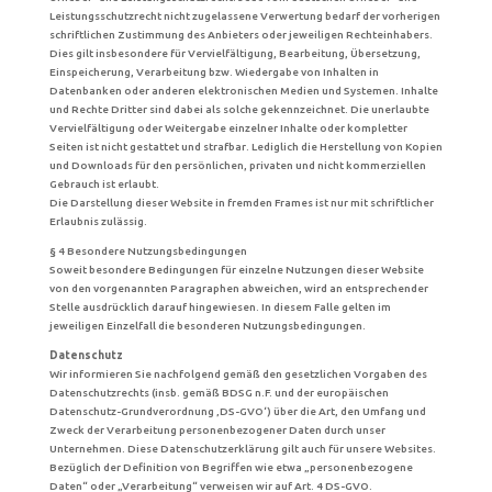
Leistungsschutzrecht nicht zugelassene Verwertung bedarf der vorherigen
schriftlichen Zustimmung des Anbieters oder jeweiligen Rechteinhabers.
Dies gilt insbesondere für Vervielfältigung, Bearbeitung, Übersetzung,
Einspeicherung, Verarbeitung bzw. Wiedergabe von Inhalten in
Datenbanken oder anderen elektronischen Medien und Systemen. Inhalte
und Rechte Dritter sind dabei als solche gekennzeichnet. Die unerlaubte
Vervielfältigung oder Weitergabe einzelner Inhalte oder kompletter
Seiten ist nicht gestattet und strafbar. Lediglich die Herstellung von Kopien
und Downloads für den persönlichen, privaten und nicht kommerziellen
Gebrauch ist erlaubt.
Die Darstellung dieser Website in fremden Frames ist nur mit schriftlicher
Erlaubnis zulässig.
§ 4 Besondere Nutzungsbedingungen
Soweit besondere Bedingungen für einzelne Nutzungen dieser Website
von den vorgenannten Paragraphen abweichen, wird an entsprechender
Stelle ausdrücklich darauf hingewiesen. In diesem Falle gelten im
jeweiligen Einzelfall die besonderen Nutzungsbedingungen.
Datenschutz
Wir informieren Sie nachfolgend gemäß den gesetzlichen Vorgaben des
Datenschutzrechts (insb. gemäß BDSG n.F. und der europäischen
Datenschutz-Grundverordnung ‚DS-GVO‘) über die Art, den Umfang und
Zweck der Verarbeitung personenbezogener Daten durch unser
Unternehmen. Diese Datenschutzerklärung gilt auch für unsere Websites.
Bezüglich der Definition von Begriffen wie etwa „personenbezogene
Daten“ oder „Verarbeitung“ verweisen wir auf Art. 4 DS-GVO.