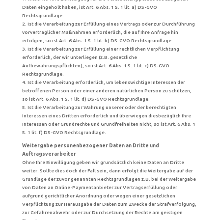
Daten eingeholt haben, ist Art. 6 Abs. 1 S. 1 lit. a) DS-GVO
Rechtsgrundlage.
2. Ist die Verarbeitung zur Erfüllung eines Vertrags oder zur Durchführung
vorvertraglicher Maßnahmen erforderlich, die auf Ihre Anfrage hin
erfolgen, so ist Art. 6 Abs. 1 S. 1 lit. b) DS-GVO Rechtsgrundlage.
3. Ist die Verarbeitung zur Erfüllung einer rechtlichen Verpflichtung
erforderlich, der wir unterliegen (z.B. gesetzliche
Aufbewahrungspflichten), so ist Art. 6 Abs. 1 S. 1 lit. c) DS-GVO
Rechtsgrundlage.
4. Ist die Verarbeitung erforderlich, um lebenswichtige Interessen der
betroffenen Person oder einer anderen natürlichen Person zu schützen,
so ist Art. 6 Abs. 1 S. 1 lit. d) DS-GVO Rechtsgrundlage.
5. Ist die Verarbeitung zur Wahrung unserer oder der berechtigten
Interessen eines Dritten erforderlich und überwiegen diesbezüglich Ihre
Interessen oder Grundrechte und Grundfreiheiten nicht, so ist Art. 6 Abs. 1
S. 1 lit. f) DS-GVO Rechtsgrundlage.
Weitergabe personenbezogener Daten an Dritte und
Auftragsverarbeiter
Ohne Ihre Einwilligung geben wir grundsätzlich keine Daten an Dritte
weiter. Sollte dies doch der Fall sein, dann erfolgt die Weitergabe auf der
Grundlage der zuvor genannten Rechtsgrundlagen z.B. bei der Weitergabe
von Daten an Online-Paymentanbieter zur Vertragserfüllung oder
aufgrund gerichtlicher Anordnung oder wegen einer gesetzlichen
Verpflichtung zur Herausgabe der Daten zum Zwecke der Strafverfolgung,
zur Gefahrenabwehr oder zur Durchsetzung der Rechte am geistigen