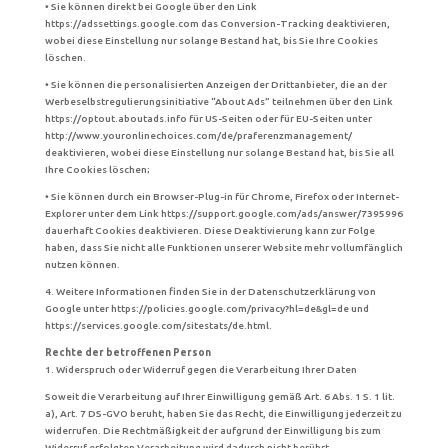
• Sie können direkt bei Google über den Link
https://adssettings.google.com das Conversion-Tracking deaktivieren,
wobei diese Einstellung nur solange Bestand hat, bis Sie Ihre Cookies
löschen.
• Sie können die personalisierten Anzeigen der Drittanbieter, die an der
Werbeselbstregulierungsinitiative “About Ads” teilnehmen über den Link
https://optout.aboutads.info für US-Seiten oder für EU-Seiten unter
http://www.youronlinechoices.com/de/praferenzmanagement/
deaktivieren, wobei diese Einstellung nur solange Bestand hat, bis Sie all
Ihre Cookies löschen;
• Sie können durch ein Browser-Plug-in für Chrome, Firefox oder Internet-
Explorer unter dem Link https://support.google.com/ads/answer/7395996
dauerhaft Cookies deaktivieren. Diese Deaktivierung kann zur Folge
haben, dass Sie nicht alle Funktionen unserer Website mehr vollumfänglich
nutzen können.
4. Weitere Informationen finden Sie in der Datenschutzerklärung von
Google unter https://policies.google.com/privacy?hl=de&gl=de und
https://services.google.com/sitestats/de.html.
Rechte der betroffenen Person
1. Widerspruch oder Widerruf gegen die Verarbeitung Ihrer Daten
Soweit die Verarbeitung auf Ihrer Einwilligung gemäß Art. 6 Abs. 1 S. 1 lit.
a), Art. 7 DS-GVO beruht, haben Sie das Recht, die Einwilligung jederzeit zu
widerrufen. Die Rechtmäßigkeit der aufgrund der Einwilligung bis zum
Widerruf erfolgten Verarbeitung wird dadurch nicht berührt.