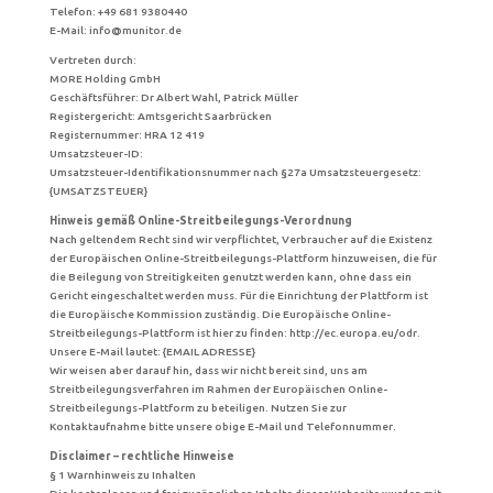
Telefon: +49 681 9380440
E-Mail: info@munitor.de
Vertreten durch:
MORE Holding GmbH
Geschäftsführer: Dr Albert Wahl, Patrick Müller
Registergericht: Amtsgericht Saarbrücken
Registernummer: HRA 12 419
Umsatzsteuer-ID:
Umsatzsteuer-Identifikationsnummer nach §27a Umsatzsteuergesetz:
{UMSATZSTEUER}
Hinweis gemäß Online-Streitbeilegungs-Verordnung
Nach geltendem Recht sind wir verpflichtet, Verbraucher auf die Existenz
der Europäischen Online-Streitbeilegungs-Plattform hinzuweisen, die für
die Beilegung von Streitigkeiten genutzt werden kann, ohne dass ein
Gericht eingeschaltet werden muss. Für die Einrichtung der Plattform ist
die Europäische Kommission zuständig. Die Europäische Online-
Streitbeilegungs-Plattform ist hier zu finden: http://ec.europa.eu/odr.
Unsere E-Mail lautet: {EMAIL ADRESSE}
Wir weisen aber darauf hin, dass wir nicht bereit sind, uns am
Streitbeilegungsverfahren im Rahmen der Europäischen Online-
Streitbeilegungs-Plattform zu beteiligen. Nutzen Sie zur
Kontaktaufnahme bitte unsere obige E-Mail und Telefonnummer.
Disclaimer – rechtliche Hinweise
§ 1 Warnhinweis zu Inhalten