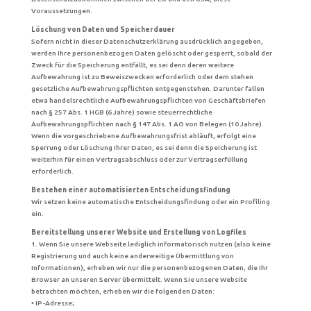
Voraussetzungen.
Löschung von Daten und Speicherdauer
Sofern nicht in dieser Datenschutzerklärung ausdrücklich angegeben,
werden Ihre personenbezogen Daten gelöscht oder gesperrt, sobald der
Zweck für die Speicherung entfällt, es sei denn deren weitere
Aufbewahrung ist zu Beweiszwecken erforderlich oder dem stehen
gesetzliche Aufbewahrungspflichten entgegenstehen. Darunter fallen
etwa handelsrechtliche Aufbewahrungspflichten von Geschäftsbriefen
nach § 257 Abs. 1 HGB (6 Jahre) sowie steuerrechtliche
Aufbewahrungspflichten nach § 147 Abs. 1 AO von Belegen (10 Jahre).
Wenn die vorgeschriebene Aufbewahrungsfrist abläuft, erfolgt eine
Sperrung oder Löschung Ihrer Daten, es sei denn die Speicherung ist
weiterhin für einen Vertragsabschluss oder zur Vertragserfüllung
erforderlich.
Bestehen einer automatisierten Entscheidungsfindung
Wir setzen keine automatische Entscheidungsfindung oder ein Profiling
ein.
Bereitstellung unserer Website und Erstellung von Logfiles
1. Wenn Sie unsere Webseite lediglich informatorisch nutzen (also keine
Registrierung und auch keine anderweitige Übermittlung von
Informationen), erheben wir nur die personenbezogenen Daten, die Ihr
Browser an unseren Server übermittelt. Wenn Sie unsere Website
betrachten möchten, erheben wir die folgenden Daten:
• IP-Adresse;