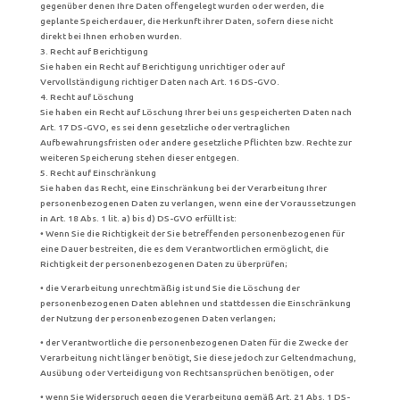
gegenüber denen Ihre Daten offengelegt wurden oder werden, die
geplante Speicherdauer, die Herkunft ihrer Daten, sofern diese nicht
direkt bei Ihnen erhoben wurden.
3. Recht auf Berichtigung
Sie haben ein Recht auf Berichtigung unrichtiger oder auf
Vervollständigung richtiger Daten nach Art. 16 DS-GVO.
4. Recht auf Löschung
Sie haben ein Recht auf Löschung Ihrer bei uns gespeicherten Daten nach
Art. 17 DS-GVO, es sei denn gesetzliche oder vertraglichen
Aufbewahrungsfristen oder andere gesetzliche Pflichten bzw. Rechte zur
weiteren Speicherung stehen dieser entgegen.
5. Recht auf Einschränkung
Sie haben das Recht, eine Einschränkung bei der Verarbeitung Ihrer
personenbezogenen Daten zu verlangen, wenn eine der Voraussetzungen
in Art. 18 Abs. 1 lit. a) bis d) DS-GVO erfüllt ist:
• Wenn Sie die Richtigkeit der Sie betreffenden personenbezogenen für
eine Dauer bestreiten, die es dem Verantwortlichen ermöglicht, die
Richtigkeit der personenbezogenen Daten zu überprüfen;
• die Verarbeitung unrechtmäßig ist und Sie die Löschung der
personenbezogenen Daten ablehnen und stattdessen die Einschränkung
der Nutzung der personenbezogenen Daten verlangen;
• der Verantwortliche die personenbezogenen Daten für die Zwecke der
Verarbeitung nicht länger benötigt, Sie diese jedoch zur Geltendmachung,
Ausübung oder Verteidigung von Rechtsansprüchen benötigen, oder
• wenn Sie Widerspruch gegen die Verarbeitung gemäß Art. 21 Abs. 1 DS-