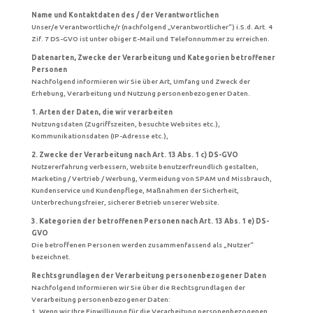
Name und Kontaktdaten des / der Verantwortlichen
Unser/e Verantwortliche/r (nachfolgend „Verantwortlicher“) i.S.d. Art. 4
Zif. 7 DS-GVO ist unter obiger E-Mail und Telefonnummer zu erreichen.
Datenarten, Zwecke der Verarbeitung und Kategorien betroffener
Personen
Nachfolgend informieren wir Sie über Art, Umfang und Zweck der
Erhebung, Verarbeitung und Nutzung personenbezogener Daten.
1. Arten der Daten, die wir verarbeiten
Nutzungsdaten (Zugriffszeiten, besuchte Websites etc.),
Kommunikationsdaten (IP-Adresse etc.),
2. Zwecke der Verarbeitung nach Art. 13 Abs. 1 c) DS-GVO
Nutzererfahrung verbessern, Website benutzerfreundlich gestalten,
Marketing / Vertrieb / Werbung, Vermeidung von SPAM und Missbrauch,
Kundenservice und Kundenpflege, Maßnahmen der Sicherheit,
Unterbrechungsfreier, sicherer Betrieb unserer Website.
3. Kategorien der betroffenen Personen nach Art. 13 Abs. 1 e) DS-
GVO
Die betroffenen Personen werden zusammenfassend als „Nutzer“
bezeichnet.
Rechtsgrundlagen der Verarbeitung personenbezogener Daten
Nachfolgend Informieren wir Sie über die Rechtsgrundlagen der
Verarbeitung personenbezogener Daten:
1. Wenn wir Ihre Einwilligung für die Verarbeitung personenbezogenen