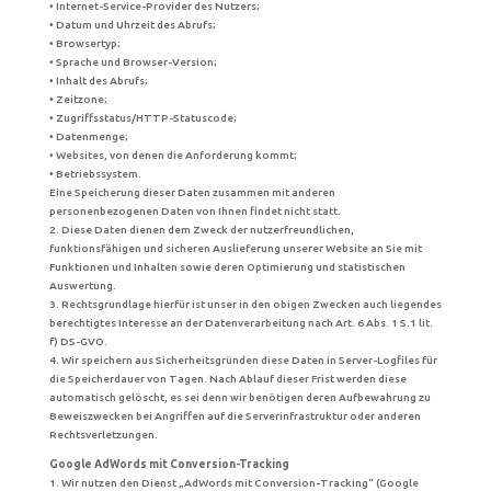
• Internet-Service-Provider des Nutzers;
• Datum und Uhrzeit des Abrufs;
• Browsertyp;
• Sprache und Browser-Version;
• Inhalt des Abrufs;
• Zeitzone;
• Zugriffsstatus/HTTP-Statuscode;
• Datenmenge;
• Websites, von denen die Anforderung kommt;
• Betriebssystem.
Eine Speicherung dieser Daten zusammen mit anderen
personenbezogenen Daten von Ihnen findet nicht statt.
2. Diese Daten dienen dem Zweck der nutzerfreundlichen,
funktionsfähigen und sicheren Auslieferung unserer Website an Sie mit
Funktionen und Inhalten sowie deren Optimierung und statistischen
Auswertung.
3. Rechtsgrundlage hierfür ist unser in den obigen Zwecken auch liegendes
berechtigtes Interesse an der Datenverarbeitung nach Art. 6 Abs. 1 S.1 lit.
f) DS-GVO.
4. Wir speichern aus Sicherheitsgründen diese Daten in Server-Logfiles für
die Speicherdauer von Tagen. Nach Ablauf dieser Frist werden diese
automatisch gelöscht, es sei denn wir benötigen deren Aufbewahrung zu
Beweiszwecken bei Angriffen auf die Serverinfrastruktur oder anderen
Rechtsverletzungen.
Google AdWords mit Conversion-Tracking
1. Wir nutzen den Dienst „AdWords mit Conversion-Tracking“ (Google